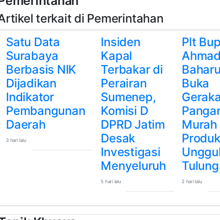
Pemerintahan
Artikel terkait di Pemerintahan
Satu Data
Insiden
Plt Bup
Surabaya
Kapal
Ahma
Berbasis NIK
Terbakar di
Baharu
Dijadikan
Perairan
Buka
Indikator
Sumenep,
Gerak
Pembangunan
Komisi D
Panga
Daerah
DPRD Jatim
Murah
Desak
Produ
3 hari lalu
Investigasi
Unggul
Menyeluruh
Tulun
5 hari lalu
2 hari lalu