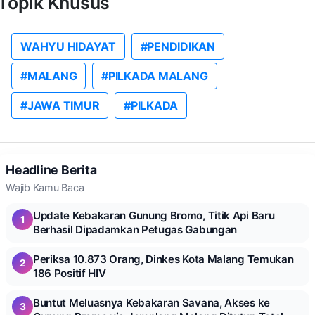
Topik Khusus
WAHYU HIDAYAT
#PENDIDIKAN
#MALANG
#PILKADA MALANG
#JAWA TIMUR
#PILKADA
Headline Berita
Wajib Kamu Baca
Update Kebakaran Gunung Bromo, Titik Api Baru
1
Berhasil Dipadamkan Petugas Gabungan
Periksa 10.873 Orang, Dinkes Kota Malang Temukan
2
186 Positif HIV
Buntut Meluasnya Kebakaran Savana, Akses ke
3