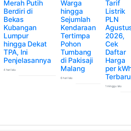
Merah Putih
Warga
Tarif
Berdiri di
hingga
Listrik
Bekas
Sejumlah
PLN
Kubangan
Kendaraan
Agustu
Lumpur
Tertimpa
2026,
hingga Dekat
Pohon
Cek
TPA, Ini
Tumbang
Daftar
Penjelasannya
di Pakisaji
Harga
Malang
per kW
4 hari lalu
Terbaru
6 hari lalu
1 minggu lalu