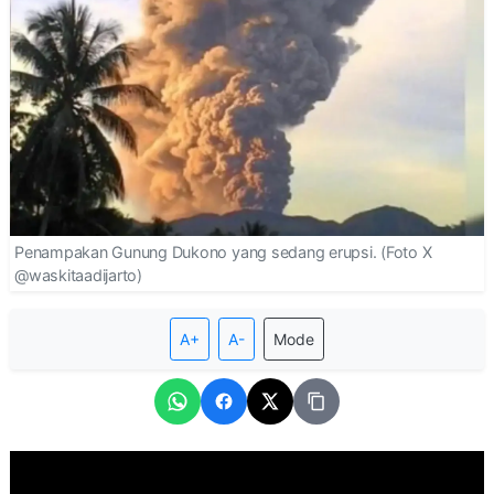
Penampakan Gunung Dukono yang sedang erupsi. (Foto X
@waskitaadijarto)
A+
A-
Mode