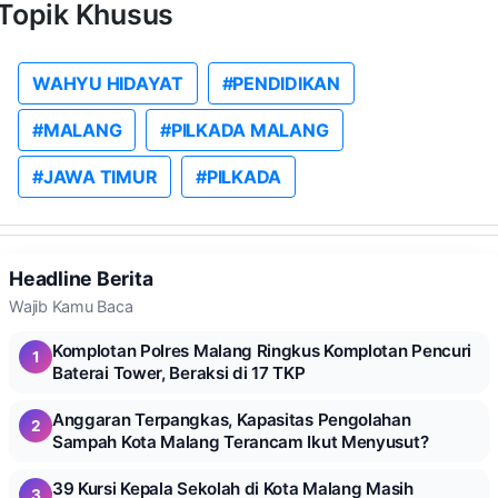
Topik Khusus
WAHYU HIDAYAT
#PENDIDIKAN
#MALANG
#PILKADA MALANG
#JAWA TIMUR
#PILKADA
Headline Berita
Wajib Kamu Baca
Komplotan Polres Malang Ringkus Komplotan Pencuri
1
Baterai Tower, Beraksi di 17 TKP
Anggaran Terpangkas, Kapasitas Pengolahan
2
Sampah Kota Malang Terancam Ikut Menyusut?
39 Kursi Kepala Sekolah di Kota Malang Masih
3