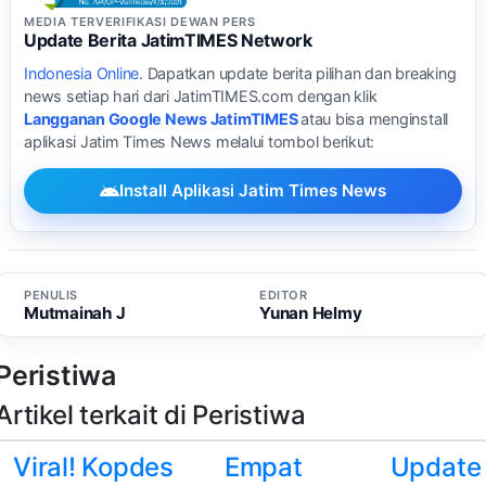
MEDIA TERVERIFIKASI DEWAN PERS
Update Berita JatimTIMES Network
Indonesia Online
. Dapatkan update berita pilihan dan breaking
news setiap hari dari JatimTIMES.com dengan klik
Langganan Google News JatimTIMES
atau bisa menginstall
aplikasi Jatim Times News melalui tombol berikut:
Install Aplikasi Jatim Times News
PENULIS
EDITOR
Mutmainah J
Yunan Helmy
Peristiwa
Artikel terkait di Peristiwa
Viral! Kopdes
Empat
Update