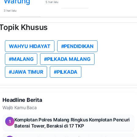
Warung
5 hari lalu
3 hari lalu
Topik Khusus
WAHYU HIDAYAT
#PENDIDIKAN
#MALANG
#PILKADA MALANG
#JAWA TIMUR
#PILKADA
Headline Berita
Wajib Kamu Baca
Komplotan Polres Malang Ringkus Komplotan Pencuri
1
Baterai Tower, Beraksi di 17 TKP