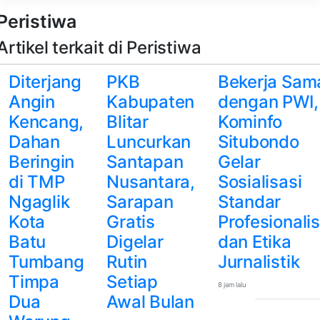
Peristiwa
Artikel terkait di Peristiwa
Diterjang
PKB
Bekerja Sam
Angin
Kabupaten
dengan PWI,
Kencang,
Blitar
Kominfo
Dahan
Luncurkan
Situbondo
Beringin
Santapan
Gelar
di TMP
Nusantara,
Sosialisasi
Ngaglik
Sarapan
Standar
Kota
Gratis
Profesionali
Batu
Digelar
dan Etika
Tumbang
Rutin
Jurnalistik
Timpa
Setiap
8 jam lalu
Dua
Awal Bulan