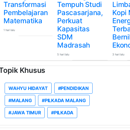
Transformasi
Tempuh Studi
Limba
Pembelajaran
Pascasarjana,
Kopi 
Matematika
Perkuat
Energ
Kapasitas
Terb
1 hari lalu
SDM
Berni
Madrasah
Ekon
5 hari lalu
3 hari lalu
Topik Khusus
WAHYU HIDAYAT
#PENDIDIKAN
#MALANG
#PILKADA MALANG
#JAWA TIMUR
#PILKADA