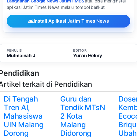
Langganan Google News JatimTIMES
atau bisa menginstall
aplikasi Jatim Times News melalui tombol berikut:
Install Aplikasi Jatim Times News
PENULIS
EDITOR
Mutmainah J
Yunan Helmy
Pendidikan
Artikel terkait di Pendidikan
Di Tengah
Guru dan
Dosen
Tren AI,
Tendik MTsN
Kemb
Mahasiswa
2 Kota
Ecoc
UIN Malang
Malang
Briqu
Dorong
Didorong
Ubah