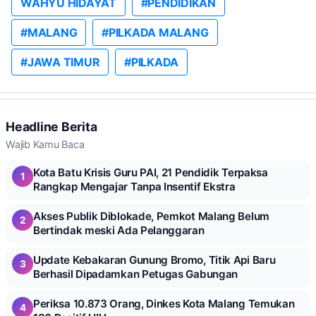
WAHYU HIDAYAT
#PENDIDIKAN
#MALANG
#PILKADA MALANG
#JAWA TIMUR
#PILKADA
Headline Berita
Wajib Kamu Baca
Kota Batu Krisis Guru PAI, 21 Pendidik Terpaksa
1
Rangkap Mengajar Tanpa Insentif Ekstra
Akses Publik Diblokade, Pemkot Malang Belum
2
Bertindak meski Ada Pelanggaran
Update Kebakaran Gunung Bromo, Titik Api Baru
3
Berhasil Dipadamkan Petugas Gabungan
Periksa 10.873 Orang, Dinkes Kota Malang Temukan
4