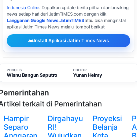
Indonesia Online
. Dapatkan update berita pilihan dan breaking
news setiap hari dari JatimTIMES.com dengan klik
Langganan Google News JatimTIMES
atau bisa menginstall
aplikasi Jatim Times News melalui tombol berikut:
Install Aplikasi Jatim Times News
PENULIS
EDITOR
Wisnu Bangun Saputro
Yunan Helmy
Pemerintahan
Artikel terkait di Pemerintahan
Hampir
Dirgahayu
Proyeksi
P
Separo
RI!
Belanja
A
Anggaran
Wujudkan
Kota
B