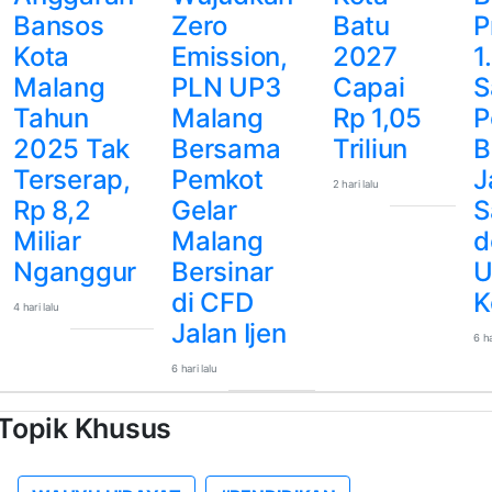
Bansos
Zero
Batu
P
Kota
Emission,
2027
1
Malang
PLN UP3
Capai
S
Tahun
Malang
Rp 1,05
P
2025 Tak
Bersama
Triliun
B
Terserap,
Pemkot
J
2 hari lalu
Rp 8,2
Gelar
S
Miliar
Malang
d
Nganggur
Bersinar
U
di CFD
K
4 hari lalu
Jalan Ijen
6 ha
6 hari lalu
Topik Khusus