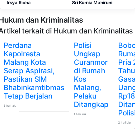
Irsya Richa
Sri Kurnia Mahiruni
Hukum dan Kriminalitas
Artikel terkait di Hukum dan Kriminalitas
Perdana
Polisi
Bobo
Kapolresta
Ungkap
Ruma
Malang Kota
Curanmor
Pria 
Serap Aspirasi,
di Rumah
Tahu
Pastikan SIM
Kos
Gas
Bhabinkamtibmas
Malang,
Uan
Tetap Berjalan
Pelaku
Rp18
Ditangkap
Dita
3 hari lalu
Polis
1 hari lalu
2 hari lalu