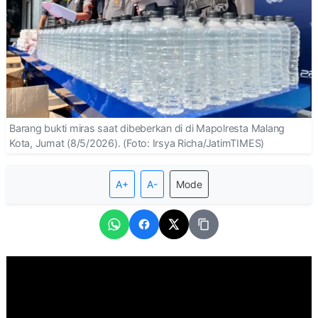
Barang bukti miras saat dibeberkan di di Mapolresta Malang
Kota, Jumat (8/5/2026). (Foto: Irsya Richa/JatimTIMES)
A+
A-
Mode