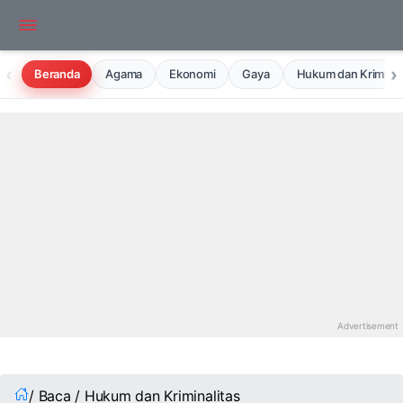
‹
›
Beranda
Agama
Ekonomi
Gaya
Hukum dan Kriminal
/ Baca / Hukum dan Kriminalitas