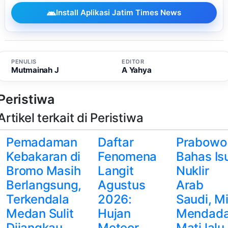
Install Aplikasi Jatim Times News
PENULIS
EDITOR
Mutmainah J
A Yahya
Peristiwa
Artikel terkait di Peristiwa
Pemadaman
Daftar
Prabowo
Kebakaran di
Fenomena
Bahas Is
Bromo Masih
Langit
Nuklir
Berlangsung,
Agustus
Arab
Terkendala
2026:
Saudi, M
Medan Sulit
Hujan
Mendad
Dijangkau
Meteor
Mati lalu