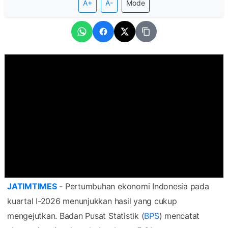
A+
A-
Mode
JATIMTIMES
- Pertumbuhan ekonomi Indonesia pada
kuartal I-2026 menunjukkan hasil yang cukup
mengejutkan. Badan Pusat Statistik (
BPS
) mencatat