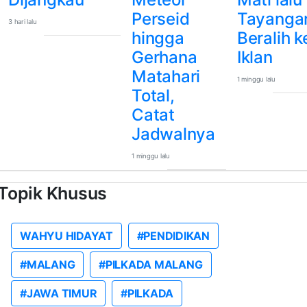
Perseid
Tayanga
3 hari lalu
hingga
Beralih k
Gerhana
Iklan
Matahari
1 minggu lalu
Total,
Catat
Jadwalnya
1 minggu lalu
Topik Khusus
WAHYU HIDAYAT
#PENDIDIKAN
#MALANG
#PILKADA MALANG
#JAWA TIMUR
#PILKADA