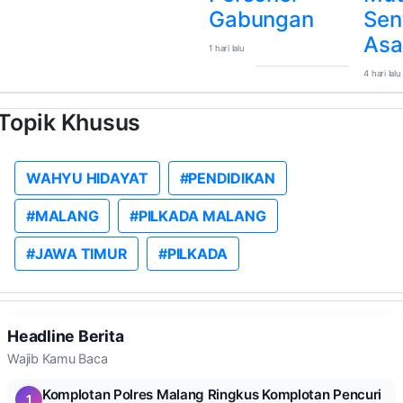
Gabungan
Sent
Asa
1 hari lalu
4 hari lalu
Topik Khusus
WAHYU HIDAYAT
#PENDIDIKAN
#MALANG
#PILKADA MALANG
#JAWA TIMUR
#PILKADA
Headline Berita
Wajib Kamu Baca
Komplotan Polres Malang Ringkus Komplotan Pencuri
1