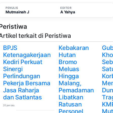
PENULIS
EDITOR
Mutmainah J
A Yahya
Peristiwa
Artikel terkait di Peristiwa
BPJS
Kebakaran
Gub
Ketenagakerjaan
Hutan
Kho
Kediri Perkuat
Bromo
Seb
Sinergi
Meluas
Sat
Perlindungan
Hingga
Kor
Pekerja Bersama
Malang,
Men
Jasa Raharja
Pemadaman
Dun
dan Satlantas
Libatkan
Tra
Ratusan
KM
20 jam lalu
Personel
Mut