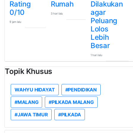
Rating
Rumah
Dilakukan
0/10
agar
3 hari lalu
Peluang
9 jam lalu
Lolos
Lebih
Besar
1 hari lalu
Topik Khusus
WAHYU HIDAYAT
#PENDIDIKAN
#MALANG
#PILKADA MALANG
#JAWA TIMUR
#PILKADA