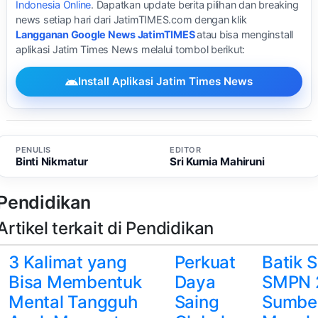
Indonesia Online
. Dapatkan update berita pilihan dan breaking
news setiap hari dari JatimTIMES.com dengan klik
Langganan Google News JatimTIMES
atau bisa menginstall
aplikasi Jatim Times News melalui tombol berikut:
Install Aplikasi Jatim Times News
PENULIS
EDITOR
Binti Nikmatur
Sri Kurnia Mahiruni
Pendidikan
Artikel terkait di Pendidikan
3 Kalimat yang
Perkuat
Batik 
Bisa Membentuk
Daya
SMPN 
Mental Tangguh
Saing
Sumbe