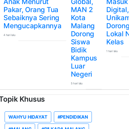
Anak Menurut
Global,
Masuk 
Pakar, Orang Tua
MAN 2
Digital,
Sebaiknya Sering
Kota
Unika
Mengucapkannya
Malang
Dorong
Dorong
Lokal 
4 hari lalu
Siswa
Kelas
Bidik
1 hari lalu
Kampus
Luar
Negeri
5 hari lalu
Topik Khusus
WAHYU HIDAYAT
#PENDIDIKAN