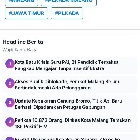
#MALANG
#PILKADA MALANG
#JAWA TIMUR
#PILKADA
Headline Berita
Wajib Kamu Baca
Kota Batu Krisis Guru PAI, 21 Pendidik Terpaksa
1
Rangkap Mengajar Tanpa Insentif Ekstra
Akses Publik Diblokade, Pemkot Malang Belum
2
Bertindak meski Ada Pelanggaran
Update Kebakaran Gunung Bromo, Titik Api Baru
3
Berhasil Dipadamkan Petugas Gabungan
Periksa 10.873 Orang, Dinkes Kota Malang Temukan
4
186 Positif HIV
Buntut Meluasnya Kebakaran Savana, Akses ke