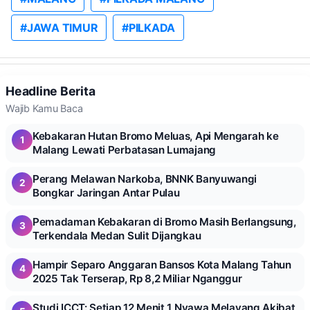
#JAWA TIMUR
#PILKADA
Headline Berita
Wajib Kamu Baca
Kebakaran Hutan Bromo Meluas, Api Mengarah ke
1
Malang Lewati Perbatasan Lumajang
Perang Melawan Narkoba, BNNK Banyuwangi
2
Bongkar Jaringan Antar Pulau
Pemadaman Kebakaran di Bromo Masih Berlangsung,
3
Terkendala Medan Sulit Dijangkau
Hampir Separo Anggaran Bansos Kota Malang Tahun
4
2025 Tak Terserap, Rp 8,2 Miliar Nganggur
Studi ICCT: Setiap 12 Menit 1 Nyawa Melayang Akibat