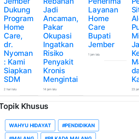
Jember
Rebahan
Penerima
P
Dukung
Jadi
Layanan
S
Program
Ancaman,
Home
Al
Home
Pakar
Care
P
Care,
Okupasi
Bupati
Mi
dr.
Ingatkan
Jember
J
Nyoman
Risiko
K
1 jam lalu
: Kami
Penyakit
M
Siapkan
Kronis
da
SDM
Mengintai
K
2 hari lalu
14 jam lalu
23 ja
Topik Khusus
WAHYU HIDAYAT
#PENDIDIKAN
#MALANG
#PILKADA MALANG