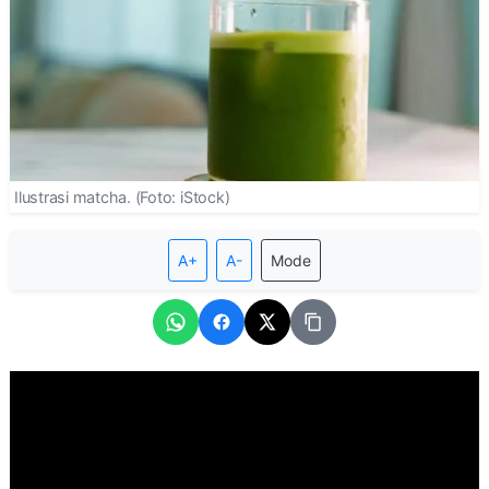
Ilustrasi matcha. (Foto: iStock)
A+
A-
Mode