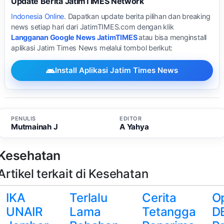
Update Berita JatimTIMES Network
Indonesia Online
. Dapatkan update berita pilihan dan breaking
news setiap hari dari JatimTIMES.com dengan klik
Langganan Google News JatimTIMES
atau bisa menginstall
aplikasi Jatim Times News melalui tombol berikut:
Install Aplikasi Jatim Times News
PENULIS
EDITOR
Mutmainah J
A Yahya
Kesehatan
Artikel terkait di Kesehatan
IKA
Terlalu
Cerita
Op
UNAIR
Lama
Tetangga
D