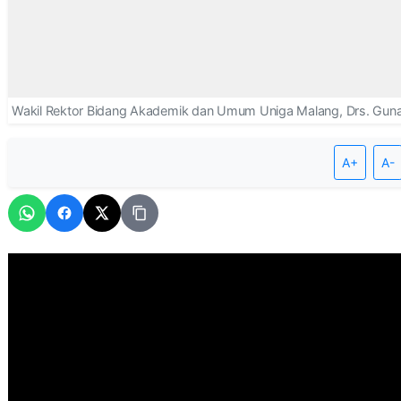
A+
A-