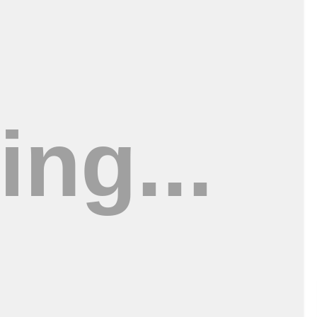
di, M.Sc., Ph.D (Anggara Sudiongko/JatimTIMES)