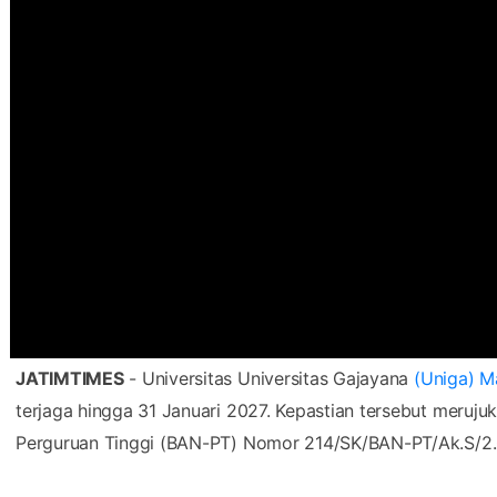
JATIMTIMES
- Universitas Universitas Gajayana
(Uniga) 
terjaga hingga 31 Januari 2027. Kepastian tersebut meruju
Perguruan Tinggi (BAN-PT) Nomor 214/SK/BAN-PT/Ak.S/2.0
Dalam keputusan itu, Uniga Malang dinyatakan berstatus “T
masih memenuhi standar nasional pendidikan tinggi yang 
manusia, proses pembelajaran, penelitian, serta pengabd
Baca Juga :
Heboh Sertifikat Mualaf Dicabut, Ini Atur