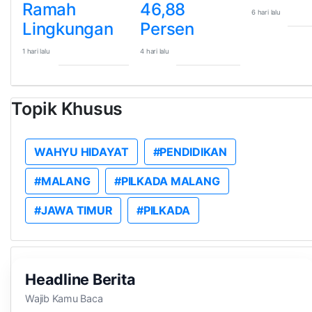
Ramah
46,88
6 hari lalu
Lingkungan
Persen
1 hari lalu
4 hari lalu
Topik Khusus
WAHYU HIDAYAT
#PENDIDIKAN
#MALANG
#PILKADA MALANG
#JAWA TIMUR
#PILKADA
Headline Berita
Wajib Kamu Baca