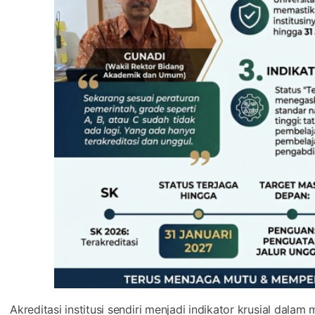
Akreditasi institusi sendiri menjadi indikator krusial dalam
status ini sering menjadi rujukan utama dalam menentukan
ijazah, kualitas proses akademik, hingga daya saing lulusan 
Wakil Rektor Bidang Akademik dan Umum Uniga Malang
, 
akreditasi nasional saat ini telah mengalami perubahan sign