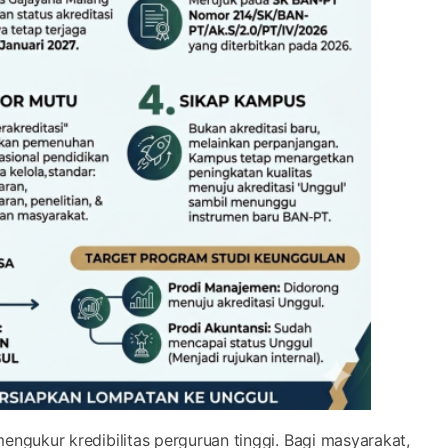
 mengukur kredibilitas perguruan tinggi. Bagi masyarakat,
 pilihan pendidikan, karena berpengaruh pada pengakuan
di dunia kerja.
Drs. Gunadi, M.Sc., Ph.D, menjelaskan bahwa sistem
ifikan, terutama terkait penghapusan klasifikasi lama.