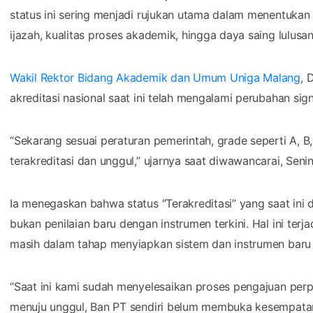
“Sekarang sesuai peraturan pemerintah, grade seperti A, B
terakreditasi dan unggul,” ujarnya saat diwawancarai, Senin
Ia menegaskan bahwa status “Terakreditasi” yang saat ini 
bukan penilaian baru dengan instrumen terkini. Hal ini ter
masih dalam tahap menyiapkan sistem dan instrumen baru u
“Saat ini kami sudah menyelesaikan proses pengajuan perpa
menuju unggul, Ban PT sendiri belum membuka kesempatan 
Gunadi menambahkan, kondisi tersebut membuat banyak p
status akreditasi sambil menunggu implementasi penuh sis
pada capaian tersebut dan tetap menargetkan peningkatan 