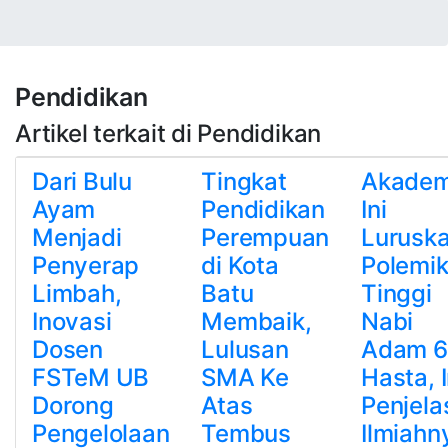
Pendidikan
Artikel terkait di Pendidikan
Dari Bulu
Tingkat
Akadem
Ayam
Pendidikan
Ini
Menjadi
Perempuan
Lurusk
Penyerap
di Kota
Polemi
Limbah,
Batu
Tinggi
Inovasi
Membaik,
Nabi
Dosen
Lulusan
Adam 
FSTeM UB
SMA Ke
Hasta, I
Dorong
Atas
Penjela
Pengelolaan
Tembus
Ilmiahn