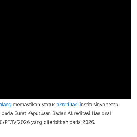
Malang
memastikan status
akreditasi i
nstitusinya tetap
k pada Surat Keputusan Badan Akreditasi Nasional
/PT/IV/2026 yang diterbitkan pada 2026.
erakreditasi”. Status ini menegaskan bahwa institusi
mencakup tata kelola kelembagaan, kualitas sumber daya
ian kepada masyarakat.
an Sebenarnya dan Proses Resminya di Indonesia