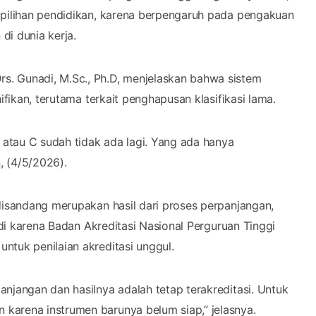
, atau C sudah tidak ada lagi. Yang ada hanya
, (4/5/2026).
disandang merupakan hasil dari proses perpanjangan,
jadi karena Badan Akreditasi Nasional Perguruan Tinggi
ntuk penilaian akreditasi unggul.
njangan dan hasilnya adalah tetap terakreditasi. Untuk
karena instrumen barunya belum siap,” jelasnya.
erguruan tinggi berada pada fase mempertahankan
tem baru. Meski demikian, pihak kampus tidak berhenti
kualitas menuju akreditasi unggul.