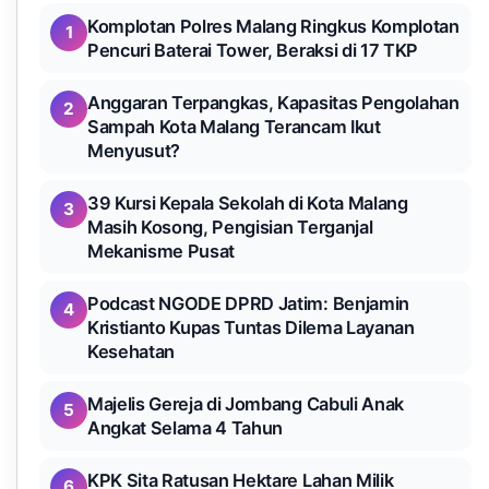
Komplotan Polres Malang Ringkus Komplotan
1
Pencuri Baterai Tower, Beraksi di 17 TKP
Anggaran Terpangkas, Kapasitas Pengolahan
2
Sampah Kota Malang Terancam Ikut
Menyusut?
39 Kursi Kepala Sekolah di Kota Malang
3
Masih Kosong, Pengisian Terganjal
Mekanisme Pusat
Podcast NGODE DPRD Jatim: Benjamin
4
Kristianto Kupas Tuntas Dilema Layanan
Kesehatan
Majelis Gereja di Jombang Cabuli Anak
5
Angkat Selama 4 Tahun
KPK Sita Ratusan Hektare Lahan Milik
6