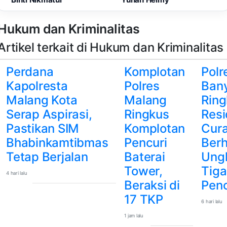
Hukum dan Kriminalitas
Artikel terkait di Hukum dan Kriminalitas
Perdana
Komplotan
Polr
Kapolresta
Polres
Ban
Malang Kota
Malang
Ring
Serap Aspirasi,
Ringkus
Resi
Pastikan SIM
Komplotan
Cura
Bhabinkamtibmas
Pencuri
Berh
Tetap Berjalan
Baterai
Ung
Tower,
Tiga
4 hari lalu
Beraksi di
Penc
17 TKP
6 hari lalu
1 jam lalu