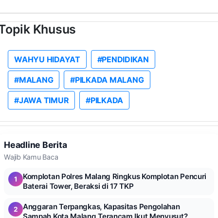
Topik Khusus
WAHYU HIDAYAT
#PENDIDIKAN
#MALANG
#PILKADA MALANG
#JAWA TIMUR
#PILKADA
Headline Berita
Wajib Kamu Baca
Komplotan Polres Malang Ringkus Komplotan Pencuri
1
Baterai Tower, Beraksi di 17 TKP
Anggaran Terpangkas, Kapasitas Pengolahan
2
Sampah Kota Malang Terancam Ikut Menyusut?