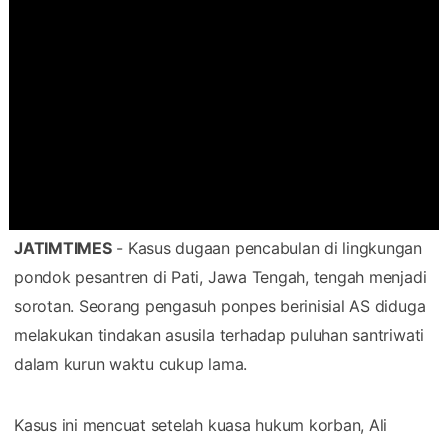
JATIMTIMES
- Kasus dugaan pencabulan di lingkungan
pondok pesantren di Pati, Jawa Tengah, tengah menjadi
sorotan. Seorang pengasuh ponpes berinisial AS diduga
melakukan tindakan asusila terhadap puluhan santriwati
dalam kurun waktu cukup lama.
Kasus ini mencuat setelah kuasa hukum korban, Ali