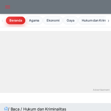
‹
›
Beranda
Agama
Ekonomi
Gaya
Hukum dan Kriminal
/ Baca / Hukum dan Kriminalitas