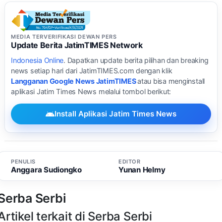
MEDIA TERVERIFIKASI DEWAN PERS
Update Berita JatimTIMES Network
Indonesia Online
. Dapatkan update berita pilihan dan breaking
news setiap hari dari JatimTIMES.com dengan klik
Langganan Google News JatimTIMES
atau bisa menginstall
aplikasi Jatim Times News melalui tombol berikut:
Install Aplikasi Jatim Times News
PENULIS
EDITOR
Anggara Sudiongko
Yunan Helmy
Serba Serbi
Artikel terkait di Serba Serbi