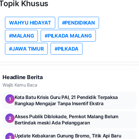
Topik Khusus
WAHYU HIDAYAT
#PENDIDIKAN
#MALANG
#PILKADA MALANG
#JAWA TIMUR
#PILKADA
Headline Berita
Wajib Kamu Baca
Kota Batu Krisis Guru PAI, 21 Pendidik Terpaksa
1
Rangkap Mengajar Tanpa Insentif Ekstra
Akses Publik Diblokade, Pemkot Malang Belum
2
Bertindak meski Ada Pelanggaran
Update Kebakaran Gunung Bromo, Titik Api Baru
3