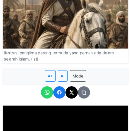
Ilustrasi panglima perang termuda yang pernah ada dalam
sejarah Islam. (ist)
A+
A-
Mode