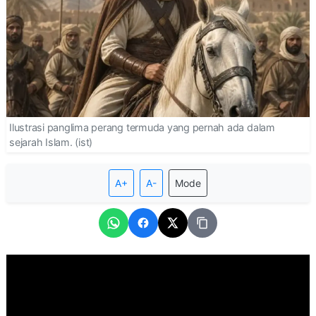
Ilustrasi panglima perang termuda yang pernah ada dalam
sejarah Islam. (ist)
A+
A-
Mode