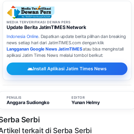
MEDIA TERVERIFIKASI DEWAN PERS
Update Berita JatimTIMES Network
Indonesia Online
. Dapatkan update berita pilihan dan breaking
news setiap hari dari JatimTIMES.com dengan klik
Langganan Google News JatimTIMES
atau bisa menginstall
aplikasi Jatim Times News melalui tombol berikut:
Install Aplikasi Jatim Times News
PENULIS
EDITOR
Anggara Sudiongko
Yunan Helmy
Serba Serbi
Artikel terkait di Serba Serbi