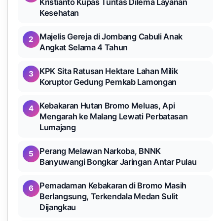
Kristianto Kupas Tuntas Dilema Layanan
Kesehatan
Majelis Gereja di Jombang Cabuli Anak
2
Angkat Selama 4 Tahun
KPK Sita Ratusan Hektare Lahan Milik
3
Koruptor Gedung Pemkab Lamongan
Kebakaran Hutan Bromo Meluas, Api
4
Mengarah ke Malang Lewati Perbatasan
Lumajang
Perang Melawan Narkoba, BNNK
5
Banyuwangi Bongkar Jaringan Antar Pulau
Pemadaman Kebakaran di Bromo Masih
6
Berlangsung, Terkendala Medan Sulit
Dijangkau