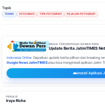
Topik
TEKNO
FOTOGRAFI
TIPS FOTOGRAFI
PEJALAN FOTOGRAFI
MEDIA TERVERIFIKASI DEWAN PERS
Update Berita JatimTIMES Ne
Indonesia Online
. Dapatkan update berita pilihan dan breaking n
Google News JatimTIMES
atau bisa menginstall aplikasi Jatim 
Install Aplikas
PENULIS
Irsya Richa