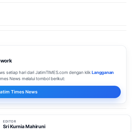
twork
ews setiap hari dari JatimTIMES.com dengan klik
Langganan
Times News melalui tombol berikut:
i Jatim Times News
EDITOR
Sri Kurnia Mahiruni