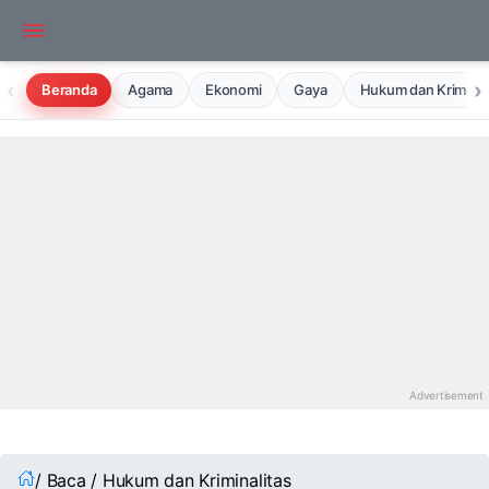
‹
›
Beranda
Agama
Ekonomi
Gaya
Hukum dan Kriminal
/ Baca / Hukum dan Kriminalitas