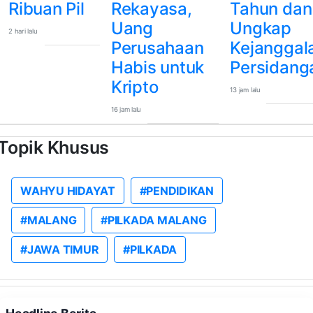
Ribuan Pil
Rekayasa,
Tahun dan
Uang
Ungkap
2 hari lalu
Perusahaan
Kejanggal
Habis untuk
Persidang
Kripto
13 jam lalu
16 jam lalu
Topik Khusus
WAHYU HIDAYAT
#PENDIDIKAN
#MALANG
#PILKADA MALANG
#JAWA TIMUR
#PILKADA