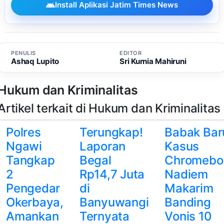
Install Aplikasi Jatim Times News
PENULIS
EDITOR
Ashaq Lupito
Sri Kurnia Mahiruni
Hukum dan Kriminalitas
Artikel terkait di Hukum dan Kriminalitas
Polres
Terungkap!
Babak Bar
Ngawi
Laporan
Kasus
Tangkap
Begal
Chromebo
2
Rp14,7 Juta
Nadiem
Pengedar
di
Makarim
Okerbaya,
Banyuwangi
Banding
Amankan
Ternyata
Vonis 10