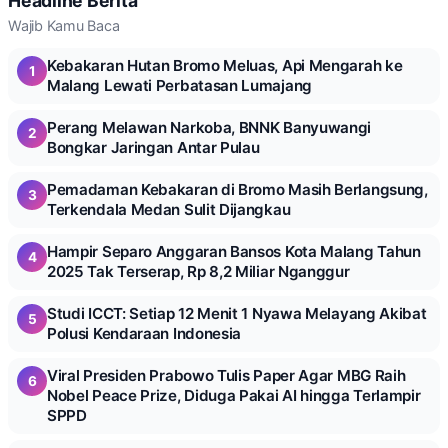
Headline Berita
Wajib Kamu Baca
Kebakaran Hutan Bromo Meluas, Api Mengarah ke
1
Malang Lewati Perbatasan Lumajang
Perang Melawan Narkoba, BNNK Banyuwangi
2
Bongkar Jaringan Antar Pulau
Pemadaman Kebakaran di Bromo Masih Berlangsung,
3
Terkendala Medan Sulit Dijangkau
Hampir Separo Anggaran Bansos Kota Malang Tahun
4
2025 Tak Terserap, Rp 8,2 Miliar Nganggur
Studi ICCT: Setiap 12 Menit 1 Nyawa Melayang Akibat
5
Polusi Kendaraan Indonesia
Viral Presiden Prabowo Tulis Paper Agar MBG Raih
6
Nobel Peace Prize, Diduga Pakai AI hingga Terlampir
SPPD