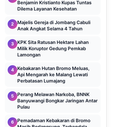
Benjamin Kristianto Kupas Tuntas
Dilema Layanan Kesehatan
Majelis Gereja di Jombang Cabuli
2
Anak Angkat Selama 4 Tahun
KPK Sita Ratusan Hektare Lahan
3
Milik Koruptor Gedung Pemkab
Lamongan
Kebakaran Hutan Bromo Meluas,
4
Api Mengarah ke Malang Lewati
Perbatasan Lumajang
Perang Melawan Narkoba, BNNK
5
Banyuwangi Bongkar Jaringan Antar
Pulau
Pemadaman Kebakaran di Bromo
6
Masih Berlangsung, Terkendala