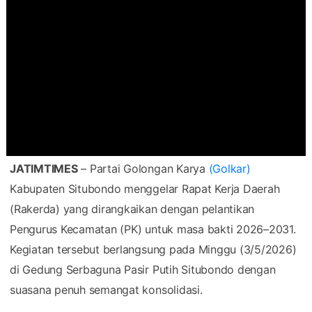
JATIMTIMES
– Partai Golongan Karya
(Golkar)
Kabupaten Situbondo menggelar Rapat Kerja Daerah
(Rakerda) yang dirangkaikan dengan pelantikan
Pengurus Kecamatan (PK) untuk masa bakti 2026–2031.
Kegiatan tersebut berlangsung pada Minggu (3/5/2026)
di Gedung Serbaguna Pasir Putih Situbondo dengan
suasana penuh semangat konsolidasi.