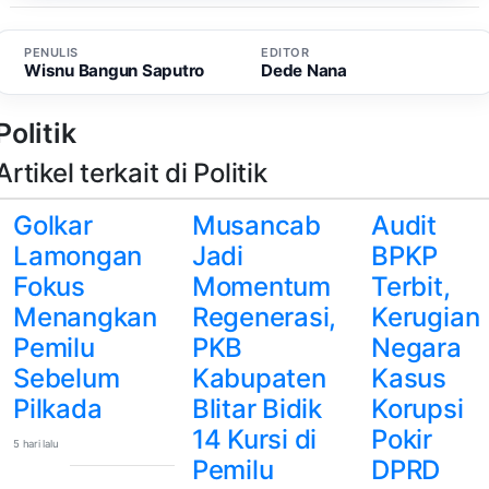
PENULIS
EDITOR
Wisnu Bangun Saputro
Dede Nana
Politik
Artikel terkait di Politik
Golkar
Musancab
Audit
Lamongan
Jadi
BPKP
Fokus
Momentum
Terbit,
Menangkan
Regenerasi,
Kerugian
Pemilu
PKB
Negara
Sebelum
Kabupaten
Kasus
Pilkada
Blitar Bidik
Korupsi
14 Kursi di
Pokir
5 hari lalu
Pemilu
DPRD