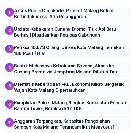
Akses Publik Diblokade, Pemkot Malang Belum
1
Bertindak meski Ada Pelanggaran
Update Kebakaran Gunung Bromo, Titik Api Baru
2
Berhasil Dipadamkan Petugas Gabungan
Periksa 10.873 Orang, Dinkes Kota Malang Temukan
3
186 Positif HIV
Buntut Meluasnya Kebakaran Savana, Akses ke
4
Gunung Bromo via Jemplang Malang Ditutup Total
Dilematis Keberadaan PKL, Ekonomi Mikro Bergerak,
5
Wajah Kota Malang Dipertaruhkan
Komplotan Polres Malang Ringkus Komplotan Pencuri
6
Baterai Tower, Beraksi di 17 TKP
Anggaran Terpangkas, Kapasitas Pengolahan
7
Sampah Kota Malang Terancam Ikut Menyusut?