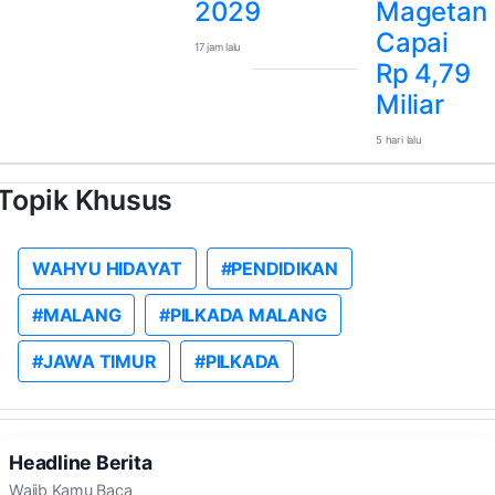
2029
Magetan
Capai
17 jam lalu
Rp 4,79
Miliar
5 hari lalu
Topik Khusus
WAHYU HIDAYAT
#PENDIDIKAN
#MALANG
#PILKADA MALANG
#JAWA TIMUR
#PILKADA
Headline Berita
Wajib Kamu Baca