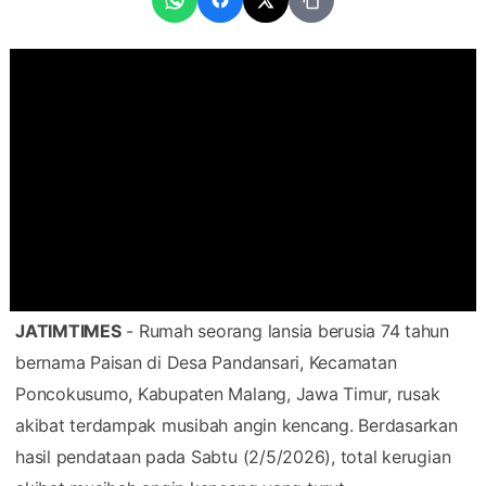
JATIMTIMES
- Rumah seorang lansia berusia 74 tahun
bernama Paisan di Desa Pandansari, Kecamatan
Poncokusumo, Kabupaten Malang, Jawa Timur, rusak
akibat terdampak musibah angin kencang. Berdasarkan
hasil pendataan pada Sabtu (2/5/2026), total kerugian