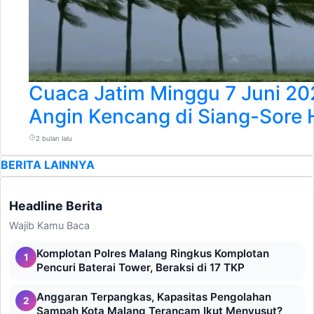
Cuaca Jatim Minggu 7 Juni 2
Angin Kencang di Siang-Sore 
2 bulan lalu
BERITA LAINNYA
Headline Berita
Wajib Kamu Baca
Komplotan Polres Malang Ringkus Komplotan
1
Pencuri Baterai Tower, Beraksi di 17 TKP
Anggaran Terpangkas, Kapasitas Pengolahan
2
Sampah Kota Malang Terancam Ikut Menyusut?