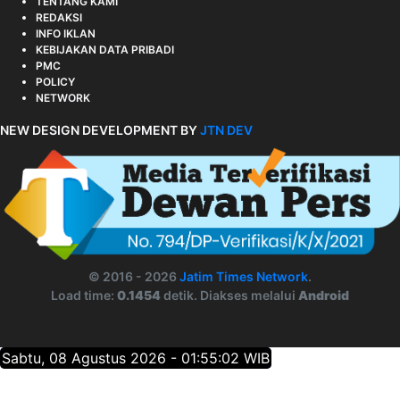
TENTANG KAMI
REDAKSI
INFO IKLAN
KEBIJAKAN DATA PRIBADI
PMC
POLICY
NETWORK
NEW DESIGN DEVELOPMENT BY
JTN DEV
© 2016 - 2026
Jatim Times Network
.
Load time:
0.1454
detik. Diakses melalui
Android
Sabtu, 08 Agustus 2026 - 01:55:03 WIB