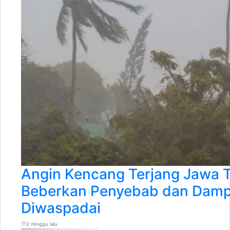
Angin Kencang Terjang Jawa 
Beberkan Penyebab dan Damp
Diwaspadai
2 minggu lalu