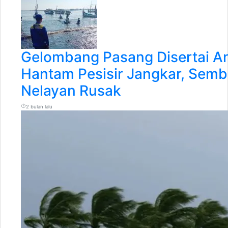
Gelombang Pasang Disertai A
Hantam Pesisir Jangkar, Semb
Nelayan Rusak
2 bulan lalu