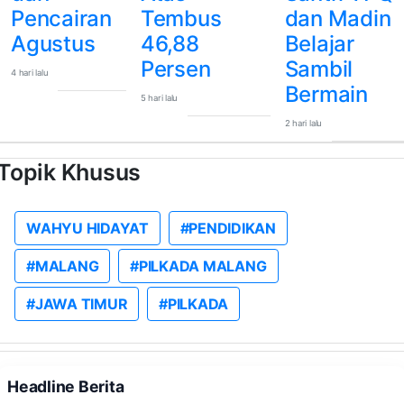
Pencairan
Tembus
dan Madin
Agustus
46,88
Belajar
Persen
Sambil
4 hari lalu
Bermain
5 hari lalu
2 hari lalu
Topik Khusus
WAHYU HIDAYAT
#PENDIDIKAN
#MALANG
#PILKADA MALANG
#JAWA TIMUR
#PILKADA
Headline Berita