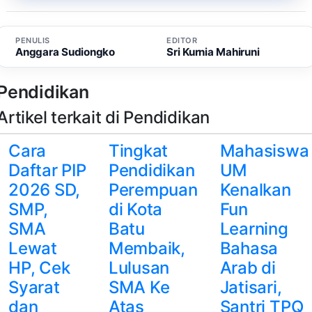
PENULIS
EDITOR
Anggara Sudiongko
Sri Kurnia Mahiruni
Pendidikan
Artikel terkait di Pendidikan
Cara
Tingkat
Mahasiswa
Daftar PIP
Pendidikan
UM
2026 SD,
Perempuan
Kenalkan
SMP,
di Kota
Fun
SMA
Batu
Learning
Lewat
Membaik,
Bahasa
HP, Cek
Lulusan
Arab di
Syarat
SMA Ke
Jatisari,
dan
Atas
Santri TPQ