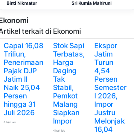
Binti Nikmatur
Sri Kurnia Mahiruni
Ekonomi
Artikel terkait di Ekonomi
Capai 16,08
Stok Sapi
Ekspor
Triliun,
Terbatas,
Jatim
Penerimaan
Harga
Turun
Pajak DJP
Daging
4,54
Jatim II
Tak
Persen
Naik 25,04
Stabil,
Semester
Persen
Pemkot
I 2026,
hingga 31
Malang
Impor
Juli 2026
Siapkan
Justru
Impor
Melonjak
4 hari lalu
16,04
4 hari lalu