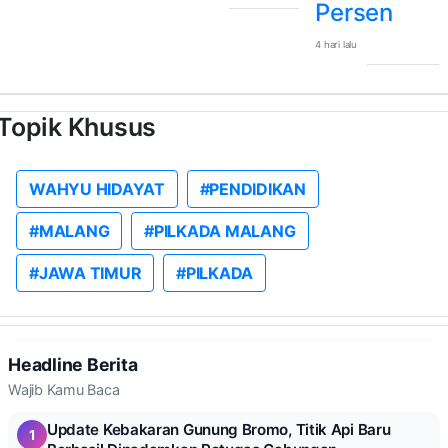
Persen
4 hari lalu
Topik Khusus
WAHYU HIDAYAT
#PENDIDIKAN
#MALANG
#PILKADA MALANG
#JAWA TIMUR
#PILKADA
Headline Berita
Wajib Kamu Baca
Update Kebakaran Gunung Bromo, Titik Api Baru
1