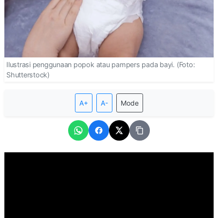
Ilustrasi penggunaan popok atau pampers pada bayi. (Foto:
Shutterstock)
A+
A-
Mode