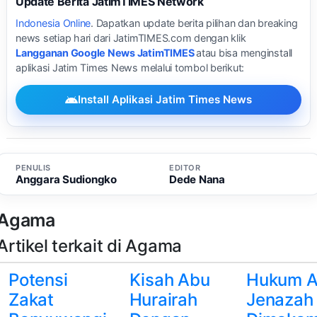
Update Berita JatimTIMES Network
Indonesia Online
. Dapatkan update berita pilihan dan breaking
news setiap hari dari JatimTIMES.com dengan klik
Langganan Google News JatimTIMES
atau bisa menginstall
aplikasi Jatim Times News melalui tombol berikut:
Install Aplikasi Jatim Times News
PENULIS
EDITOR
Anggara Sudiongko
Dede Nana
Agama
Artikel terkait di Agama
Potensi
Kisah Abu
Hukum A
Zakat
Hurairah
Jenazah 