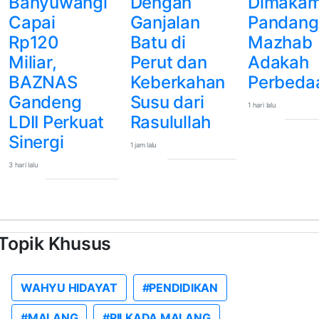
Banyuwangi
Dengan
Dimakam
Capai
Ganjalan
Pandang
Rp120
Batu di
Mazhab
Miliar,
Perut dan
Adakah
BAZNAS
Keberkahan
Perbeda
Gandeng
Susu dari
1 hari lalu
LDII Perkuat
Rasulullah
Sinergi
1 jam lalu
3 hari lalu
Topik Khusus
WAHYU HIDAYAT
#PENDIDIKAN
#MALANG
#PILKADA MALANG