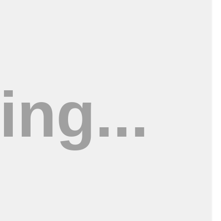
 Isnaidi Kusuma saat ditemui di ruangan kerjanya beberapa