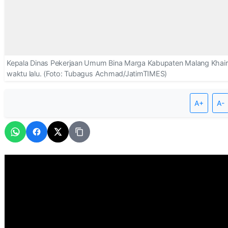
A+
A-