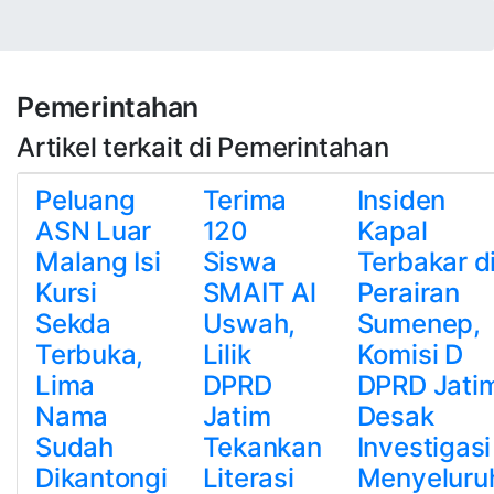
Pemerintahan
Artikel terkait di Pemerintahan
Peluang
Terima
Insiden
ASN Luar
120
Kapal
Malang Isi
Siswa
Terbakar d
Kursi
SMAIT Al
Perairan
Sekda
Uswah,
Sumenep,
Terbuka,
Lilik
Komisi D
Lima
DPRD
DPRD Jati
Nama
Jatim
Desak
Sudah
Tekankan
Investigasi
Dikantongi
Literasi
Menyeluru