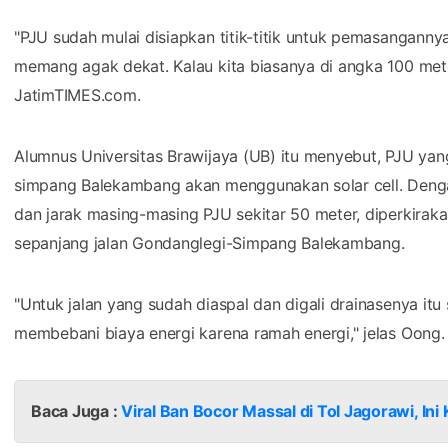
simpang Balekambang akan menggunakan solar cell. Denga
dan jarak masing-masing PJU sekitar 50 meter, diperkirak
sepanjang jalan Gondanglegi-Simpang Balekambang.
"Untuk jalan yang sudah diaspal dan digali drainasenya itu
membebani biaya energi karena ramah energi," jelas Oong
Baca Juga :
Viral Ban Bocor Massal di Tol Jagorawi, In
Selain mengusulkan tambahan PJU, DPUBM Kabupaten Mala
Kementerian Pekerjaan Umum RI akan menambahkan pohon
Balekambang. Namun, jumlah pohonnya masih belum diten
Keberadaan tambahan pohon di sepanjang jalan Gondangl