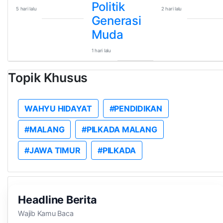
Politik
5 hari lalu
2 hari lalu
Generasi
Muda
1 hari lalu
Topik Khusus
WAHYU HIDAYAT
#PENDIDIKAN
#MALANG
#PILKADA MALANG
#JAWA TIMUR
#PILKADA
Headline Berita
Wajib Kamu Baca