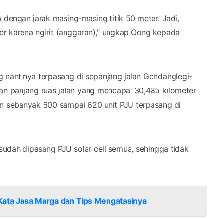
n panjang ruas jalan yang mencapai 30,485 kilometer
an sebanyak 600 sampai 620 unit PJU terpasang di
 sudah dipasang PJU solar cell semua, sehingga tidak
.
i Kata Jasa Marga dan Tips Mengatasinya
ng juga mendapatkan informasi bahwa dari pihak
-pohon di sepanjang jalan Gondanglegi-simpang
tukan.
egi-simpang Balekambang ini akan memberikan banyak