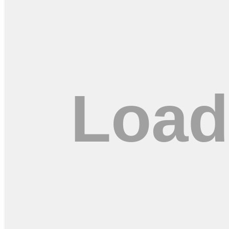
Kepala Dinas Pekerjaan Umum Bina Marga Kabupaten Malang Khairul
waktu lalu. (Foto: Tubagus Achmad/JatimTIMES)