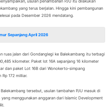
 ruas jalan dari Gondanglegi ke Balekambang itu terbagi
0,485 kilometer. Paket lot 16A sepanjang 16 kilometer
iar dan paket Lot 16B dari Wonokerto-simpang
Rp 172 milliar.
 Balekambang tersebut, usulan tambahan PJU masuk di
n yang menggunakan anggaran dari Islamic Development
RI.
 dengan jarak masing-masing titik 50 meter. Jadi,
er karena ngirit (anggaran)," ungkap Oong kepada
g nantinya terpasang di sepanjang jalan Gondanglegi-