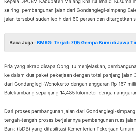
Pria yang akrab disapa Oong itu menjelaskan, pembangunan
ke dalam dua paket pekerjaan dengan total panjang jalan 3
dari Gondanglegi-Wonokerto dengan anggaran Rp 167 mill
Balekambang sepanjang 14,485 kilometer dengan anggaran 
Dari proses pembangunan jalan dari Gondanglegi-simpang
tengah-tengah proses berjalannya pembangunan ruas jala
Bank (IsDB) yang difasilitasi Kementerian Pekerjaan Umum 
"PJU sudah mulai disiapkan titik-titik untuk pemasangannya
memang agak dekat. Kalau kita biasanya di angka 100 met
JatimTIMES.com.
Alumnus Universitas Brawijaya (UB) itu menyebut, PJU yan