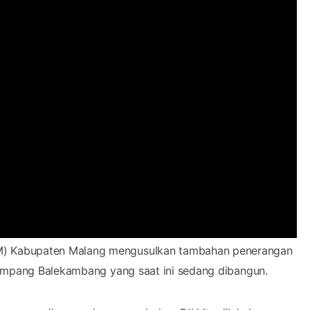
M) Kabupaten Malang mengusulkan tambahan penerangan
simpang Balekambang yang saat ini sedang dibangun.
enyampaikan, usulan penambahan PJU itu dilakukan
ekambang yang terus berjalan. Hingga kini pembangunan
an selesai pada Desember 2026 mendatang.
mur Sepanjang April 2026