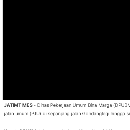
JATIMTIMES
- Dinas Pekerjaan Umum Bina Marga (DPUB
jalan umum (PJU) di sepanjang jalan Gondanglegi hingga 
Kepala DPUBM Kabupaten Malang Khairul Isnaidi Kusuma m
seiring pembangunan jalan dari Gondanglegi-simpang Bal
jalan tersebut sudah lebih dari 60 persen dan ditargetk
Baca Juga :
BMKG: Terjadi 705 Gempa Bumi di Jawa Ti