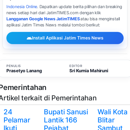
Indonesia Online
. Dapatkan update berita pilihan dan breaking
news setiap hari dari JatimTIMES.com dengan klik
Langganan Google News JatimTIMES
atau bisa menginstall
aplikasi Jatim Times News melalui tombol berikut:
Install Aplikasi Jatim Times News
PENULIS
EDITOR
Prasetyo Lanang
Sri Kurnia Mahiruni
Pemerintahan
Artikel terkait di Pemerintahan
24
Bupati Sanusi
Wali Kota
Pelamar
Lantik 166
Blitar
Ikuti
Pejabat
Sambut