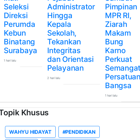
Seleksi
Administrator
Pimpinan
Direksi
Hingga
MPR RI,
Perumda
Kepala
Ziarah
Kebun
Sekolah,
Makam
Binatang
Tekankan
Bung
Surabaya
Integritas
Karno
dan Orientasi
Perkuat
1 hari lalu
Pelayanan
Semanga
Persatua
2 hari lalu
Bangsa
1 hari lalu
Topik Khusus
WAHYU HIDAYAT
#PENDIDIKAN