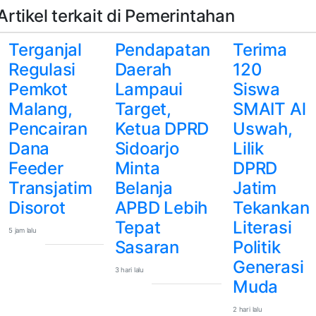
Artikel terkait di Pemerintahan
Terganjal
Pendapatan
Terima
Regulasi
Daerah
120
Pemkot
Lampaui
Siswa
Malang,
Target,
SMAIT Al
Pencairan
Ketua DPRD
Uswah,
Dana
Sidoarjo
Lilik
Feeder
Minta
DPRD
Transjatim
Belanja
Jatim
Disorot
APBD Lebih
Tekankan
Tepat
Literasi
5 jam lalu
Sasaran
Politik
Generasi
3 hari lalu
Muda
2 hari lalu