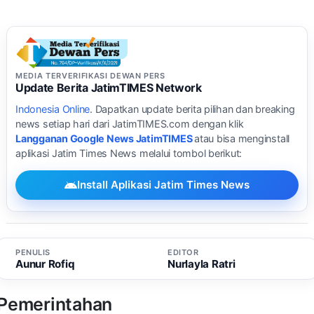
MEDIA TERVERIFIKASI DEWAN PERS
Update Berita JatimTIMES Network
Indonesia Online
. Dapatkan update berita pilihan dan breaking
news setiap hari dari JatimTIMES.com dengan klik
Langganan Google News JatimTIMES
atau bisa menginstall
aplikasi Jatim Times News melalui tombol berikut:
Install Aplikasi Jatim Times News
PENULIS
EDITOR
Aunur Rofiq
Nurlayla Ratri
Pemerintahan