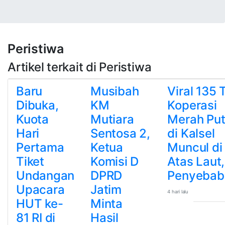
Peristiwa
Artikel terkait di Peristiwa
Baru
Musibah
Viral 135 T
Dibuka,
KM
Koperasi
Kuota
Mutiara
Merah Put
Hari
Sentosa 2,
di Kalsel
Pertama
Ketua
Muncul di
Tiket
Komisi D
Atas Laut, 
Undangan
DPRD
Penyebab
Upacara
Jatim
4 hari lalu
HUT ke-
Minta
81 RI di
Hasil