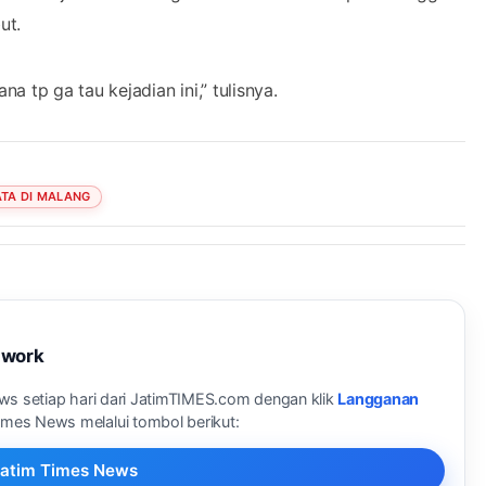
ut.
 tp ga tau kejadian ini,” tulisnya.
TA DI MALANG
twork
ews setiap hari dari JatimTIMES.com dengan klik
Langganan
Times News melalui tombol berikut:
i Jatim Times News