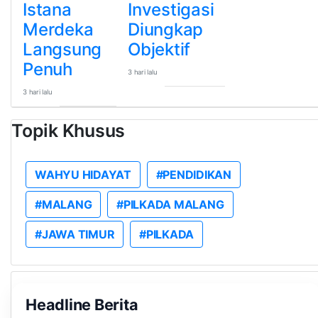
Istana
Investigasi
Merdeka
Diungkap
Langsung
Objektif
Penuh
3 hari lalu
3 hari lalu
Topik Khusus
WAHYU HIDAYAT
#PENDIDIKAN
#MALANG
#PILKADA MALANG
#JAWA TIMUR
#PILKADA
Headline Berita