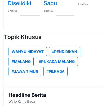
Diselidiki
Sabu
2 hari lalu
5 hari lalu
3 hari lalu
Topik Khusus
WAHYU HIDAYAT
#PENDIDIKAN
#MALANG
#PILKADA MALANG
#JAWA TIMUR
#PILKADA
Headline Berita
Wajib Kamu Baca