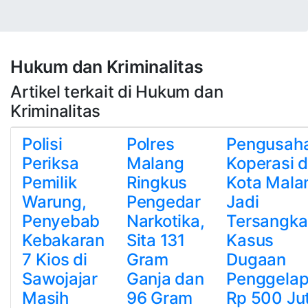
Hukum dan Kriminalitas
Artikel terkait di Hukum dan
Kriminalitas
Polisi
Polres
Pengusah
Periksa
Malang
Koperasi d
Pemilik
Ringkus
Kota Mala
Warung,
Pengedar
Jadi
Penyebab
Narkotika,
Tersangka
Kebakaran
Sita 131
Kasus
7 Kios di
Gram
Dugaan
Sawojajar
Ganja dan
Penggela
Masih
96 Gram
Rp 500 Ju