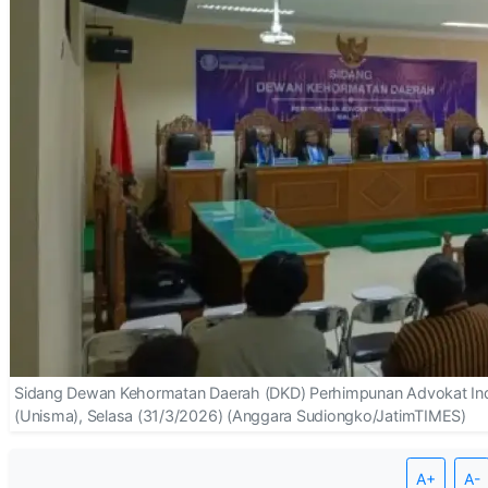
Sidang Dewan Kehormatan Daerah (DKD) Perhimpunan Advokat Indon
(Unisma), Selasa (31/3/2026) (Anggara Sudiongko/JatimTIMES)
A+
A-