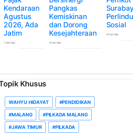
Kendaraan
Pangkas
Surabay
Agustus
Kemiskinan
Perlind
2026, Ada
dan Dorong
Sosial
Jatim
Kesejahteraan
4 hari lalu
1 hari lalu
3 hari lalu
Topik Khusus
WAHYU HIDAYAT
#PENDIDIKAN
#MALANG
#PILKADA MALANG
#JAWA TIMUR
#PILKADA