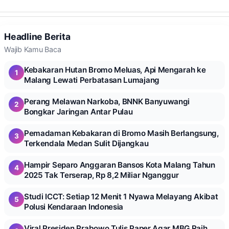
Headline Berita
Wajib Kamu Baca
Kebakaran Hutan Bromo Meluas, Api Mengarah ke
1
Malang Lewati Perbatasan Lumajang
Perang Melawan Narkoba, BNNK Banyuwangi
2
Bongkar Jaringan Antar Pulau
Pemadaman Kebakaran di Bromo Masih Berlangsung,
3
Terkendala Medan Sulit Dijangkau
Hampir Separo Anggaran Bansos Kota Malang Tahun
4
2025 Tak Terserap, Rp 8,2 Miliar Nganggur
Studi ICCT: Setiap 12 Menit 1 Nyawa Melayang Akibat
5
Polusi Kendaraan Indonesia
Viral Presiden Prabowo Tulis Paper Agar MBG Raih