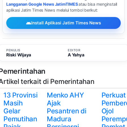
Langganan Google News JatimTIMES
atau bisa menginstall
aplikasi Jatim Times News melalui tombol berikut:
Install Aplikasi Jatim Times News
PENULIS
EDITOR
Riski Wijaya
A Yahya
Pemerintahan
Artikel terkait di Pemerintahan
13 Provinsi
Menko AHY
Perkuat
Masih
Ajak
Pember
Gelar
Pesantren di
Ojol
Pemutihan
Madura
Peremp
Pajak
Bersinergi
Pemkot