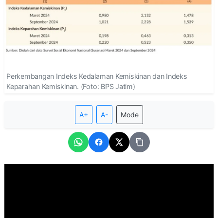
Perkembangan Indeks Kedalaman Kemiskinan dan Indeks
Keparahan Kemiskinan. (Foto: BPS Jatim)
A+
A-
Mode