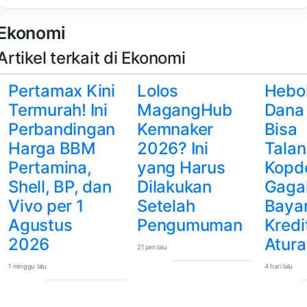
Ekonomi
Artikel terkait di Ekonomi
Pertamax Kini
Lolos
Hebo
Termurah! Ini
MagangHub
Dana
Perbandingan
Kemnaker
Bisa
Harga BBM
2026? Ini
Talan
Pertamina,
yang Harus
Kopd
Shell, BP, dan
Dilakukan
Gaga
Vivo per 1
Setelah
Baya
Agustus
Pengumuman
Kredit
2026
Atur
21 jam lalu
1 minggu lalu
4 hari lalu