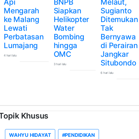
Api
BNPB
Melaut,
Mengarah
Siapkan
Sugianto
ke Malang
Helikopter
Ditemukan
Lewati
Water
Tak
Perbatasan
Bombing
Bernyawa
Lumajang
hingga
di Perairan
OMC
Jangkar
4 hari lalu
Situbondo
3 hari lalu
6 hari lalu
Topik Khusus
WAHYU HIDAYAT
#PENDIDIKAN