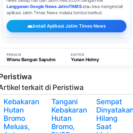
news setiap hari dari JatimTIMES.com dengan klik
Langganan Google News JatimTIMES
atau bisa menginstall
aplikasi Jatim Times News melalui tombol berikut:
Install Aplikasi Jatim Times News
PENULIS
EDITOR
Wisnu Bangun Saputro
Yunan Helmy
Peristiwa
Artikel terkait di Peristiwa
Kebakaran
Tangani
Sempat
Hutan
Kebakaran
Dinyataka
Bromo
Hutan
Hilang
Meluas,
Bromo,
Saat