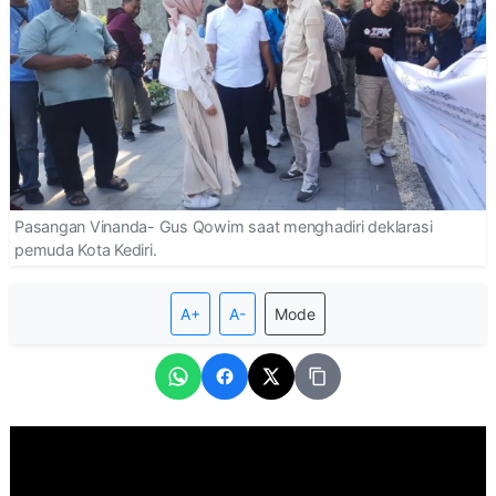
Pasangan Vinanda- Gus Qowim saat menghadiri deklarasi
pemuda Kota Kediri.
A+
A-
Mode