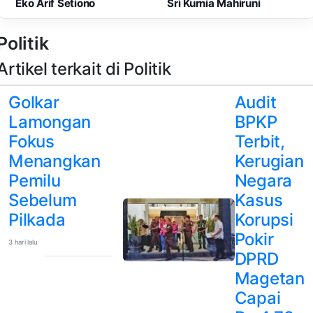
Eko Arif Setiono
Sri Kurnia Mahiruni
Politik
Artikel terkait di Politik
Golkar
Audit
Lamongan
BPKP
Fokus
Terbit,
Menangkan
Kerugian
Pemilu
Negara
Sebelum
Kasus
Pilkada
Korupsi
Pokir
3 hari lalu
DPRD
Magetan
Capai