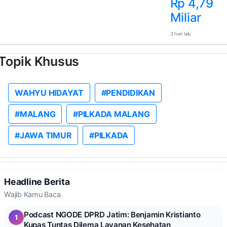
Rp 4,79
Miliar
3 hari lalu
Topik Khusus
WAHYU HIDAYAT
#PENDIDIKAN
#MALANG
#PILKADA MALANG
#JAWA TIMUR
#PILKADA
Headline Berita
Wajib Kamu Baca
Podcast NGODE DPRD Jatim: Benjamin Kristianto
1
Kupas Tuntas Dilema Layanan Kesehatan