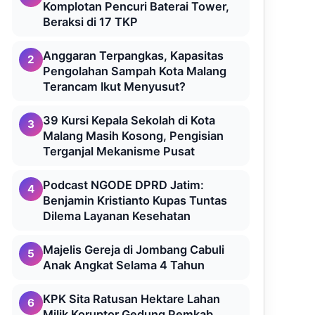
Komplotan Pencuri Baterai Tower,
Beraksi di 17 TKP
Anggaran Terpangkas, Kapasitas
2
Pengolahan Sampah Kota Malang
Terancam Ikut Menyusut?
39 Kursi Kepala Sekolah di Kota
3
Malang Masih Kosong, Pengisian
Terganjal Mekanisme Pusat
Podcast NGODE DPRD Jatim:
4
Benjamin Kristianto Kupas Tuntas
Dilema Layanan Kesehatan
Majelis Gereja di Jombang Cabuli
5
Anak Angkat Selama 4 Tahun
KPK Sita Ratusan Hektare Lahan
6
Milik Koruptor Gedung Pemkab