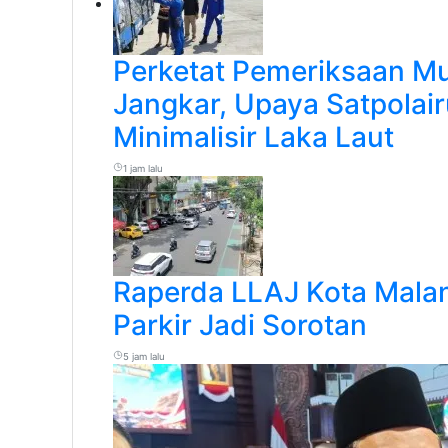
Perketat Pemeriksaan Mu
Jangkar, Upaya Satpolai
Minimalisir Laka Laut
1 jam lalu
Raperda LLAJ Kota Malan
Parkir Jadi Sorotan
5 jam lalu