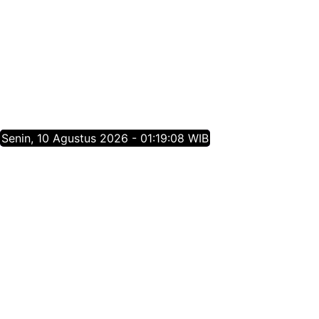
Senin, 10 Agustus 2026 - 01:19:08 WIB
Tentang Jatim Times Network
Media Online Mainstream Pertama di Jawa Timur,
menyajikan info berita Jawa Timur yang membangun,
menginspirasi, dan berpositif thinking berdasarkan