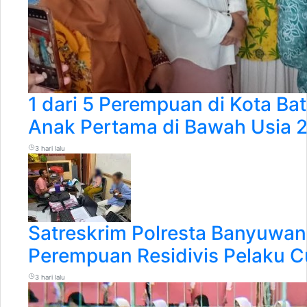
1 dari 5 Perempuan di Kota Ba
Anak Pertama di Bawah Usia 
3 hari lalu
Satreskrim Polresta Banyuwan
Perempuan Residivis Pelaku C
3 hari lalu