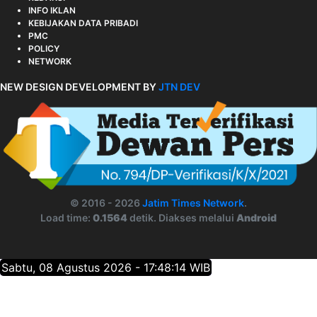
INFO IKLAN
KEBIJAKAN DATA PRIBADI
PMC
POLICY
NETWORK
NEW DESIGN DEVELOPMENT BY
JTN DEV
© 2016 - 2026
Jatim Times Network
.
Load time:
0.1564
detik. Diakses melalui
Android
Sabtu, 08 Agustus 2026 - 17:48:15 WIB