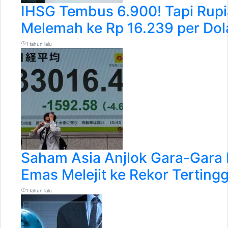
IHSG Tembus 6.900! Tapi Rupi
Melemah ke Rp 16.239 per Dol
1 tahun lalu
Saham Asia Anjlok Gara-Gara 
Emas Melejit ke Rekor Tertingg
1 tahun lalu