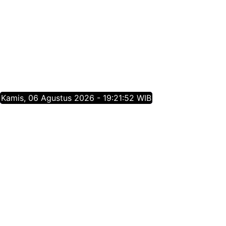
Kamis, 06 Agustus 2026 - 19:21:52 WIB
Tentang Jatim Times Network
Media Online Mainstream Pertama di Jawa Timur,
menyajikan info berita Jawa Timur yang membangun,
menginspirasi, dan berpositif thinking berdasarkan