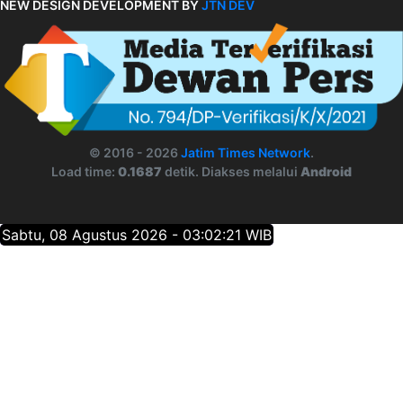
NEW DESIGN DEVELOPMENT BY
JTN DEV
© 2016 - 2026
Jatim Times Network
.
Load time:
0.1687
detik. Diakses melalui
Android
Sabtu, 08 Agustus 2026 - 03:02:22 WIB