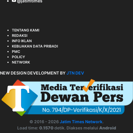
@jatimtimes
TENTANG KAMI
REDAKSI
INFO IKLAN
KEBIJAKAN DATA PRIBADI
PMC
POLICY
NETWORK
NEW DESIGN DEVELOPMENT BY
JTN DEV
© 2016 - 2026
Jatim Times Network
.
Load time:
0.1570
detik. Diakses melalui
Android