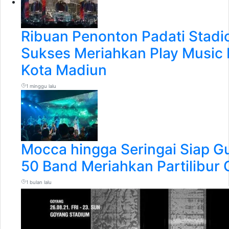
Ribuan Penonton Padati Stadio
Sukses Meriahkan Play Music 
Kota Madiun
1 minggu lalu
Mocca hingga Seringai Siap G
50 Band Meriahkan Partilibur
1 bulan lalu