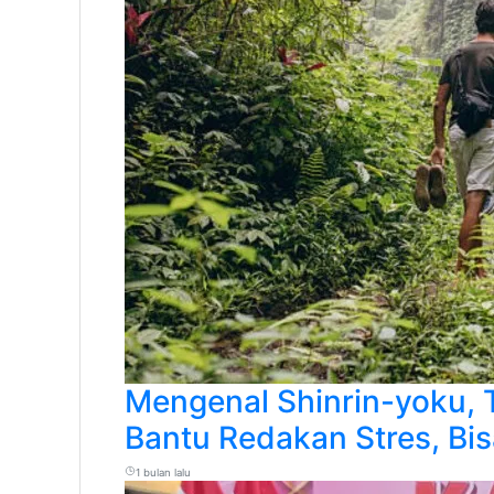
Mengenal Shinrin-yoku, 
Bantu Redakan Stres, Bis
1 bulan lalu