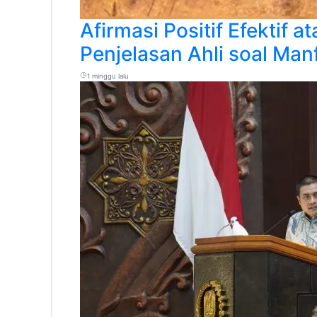
Afirmasi Positif Efektif 
Penjelasan Ahli soal Ma
1 minggu lalu