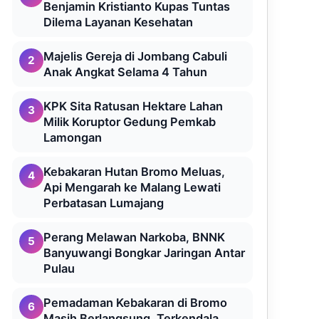
Benjamin Kristianto Kupas Tuntas
Dilema Layanan Kesehatan
Majelis Gereja di Jombang Cabuli
2
Anak Angkat Selama 4 Tahun
KPK Sita Ratusan Hektare Lahan
3
Milik Koruptor Gedung Pemkab
Lamongan
Kebakaran Hutan Bromo Meluas,
4
Api Mengarah ke Malang Lewati
Perbatasan Lumajang
Perang Melawan Narkoba, BNNK
5
Banyuwangi Bongkar Jaringan Antar
Pulau
Pemadaman Kebakaran di Bromo
6
Masih Berlangsung, Terkendala