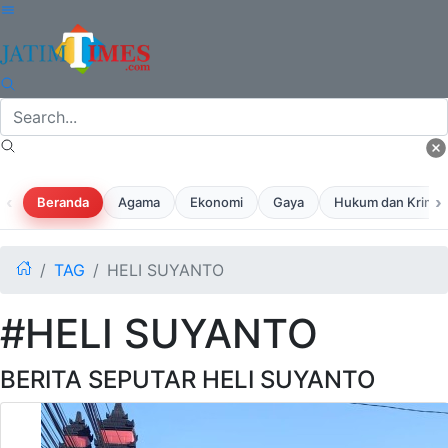
‹
›
Beranda
Agama
Ekonomi
Gaya
Hukum dan Krimina
TAG
HELI SUYANTO
#HELI SUYANTO
BERITA SEPUTAR HELI SUYANTO