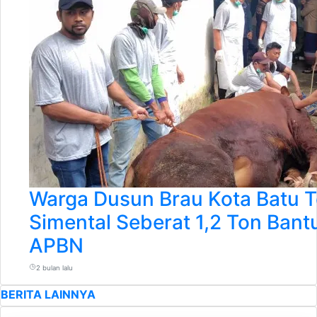
Warga Dusun Brau Kota Batu T
Simental Seberat 1,2 Ton Bant
APBN
2 bulan lalu
BERITA LAINNYA