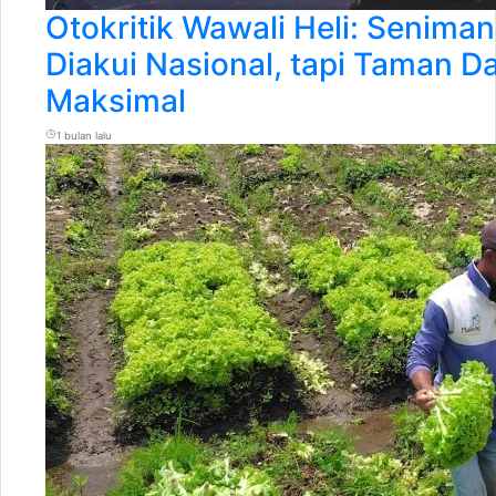
Otokritik Wawali Heli: Senima
Diakui Nasional, tapi Taman D
Maksimal
1 bulan lalu