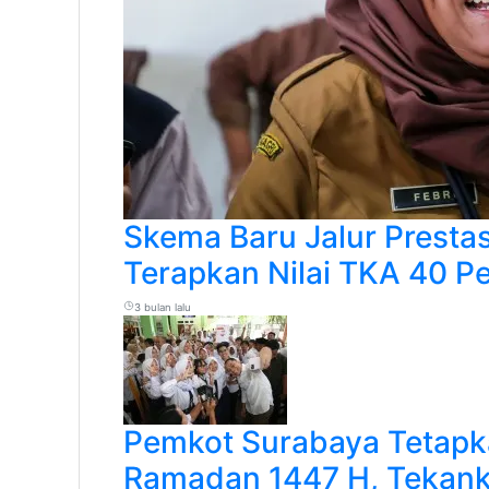
Skema Baru Jalur Prestas
Terapkan Nilai TKA 40 P
3 bulan lalu
Pemkot Surabaya Tetapk
Ramadan 1447 H, Tekank