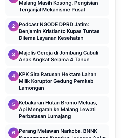
Malang Masih Kosong, Pengisian
Terganjal Mekanisme Pusat
Podcast NGODE DPRD Jatim:
2
Benjamin Kristianto Kupas Tuntas
Dilema Layanan Kesehatan
Majelis Gereja di Jombang Cabuli
3
Anak Angkat Selama 4 Tahun
KPK Sita Ratusan Hektare Lahan
4
Milik Koruptor Gedung Pemkab
Lamongan
Kebakaran Hutan Bromo Meluas,
5
Api Mengarah ke Malang Lewati
Perbatasan Lumajang
Perang Melawan Narkoba, BNNK
6
Banyuwangi Bongkar Jaringan Antar