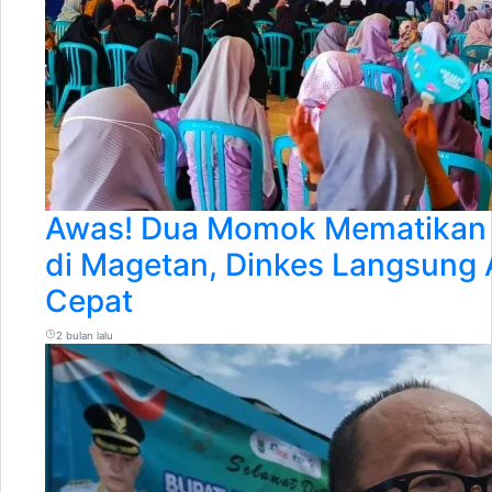
Awas! Dua Momok Mematikan In
di Magetan, Dinkes Langsung 
Cepat
2 bulan lalu