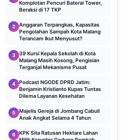
Komplotan Pencuri Baterai Tower,
Beraksi di 17 TKP
Anggaran Terpangkas, Kapasitas
2
Pengolahan Sampah Kota Malang
Terancam Ikut Menyusut?
39 Kursi Kepala Sekolah di Kota
3
Malang Masih Kosong, Pengisian
Terganjal Mekanisme Pusat
Podcast NGODE DPRD Jatim:
4
Benjamin Kristianto Kupas Tuntas
Dilema Layanan Kesehatan
Majelis Gereja di Jombang Cabuli
5
Anak Angkat Selama 4 Tahun
KPK Sita Ratusan Hektare Lahan
6
Milik Koruptor Gedung Pemkab