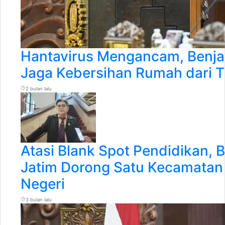
Hantavirus Mengancam, Benja
Jaga Kebersihan Rumah dari T
2 bulan lalu
Atasi Blank Spot Pendidikan,
Jatim Dorong Satu Kecamata
Negeri
3 bulan lalu