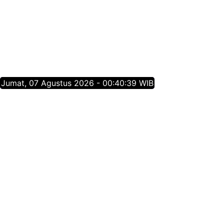
Jumat, 07 Agustus 2026 - 00:40:40 WIB
Tentang Jatim Times Network
Media Online Mainstream Pertama di Jawa Timur,
menyajikan info berita Jawa Timur yang membangun,
menginspirasi, dan berpositif thinking berdasarkan
jurnalisme positif.
Follow Jatim Times Network