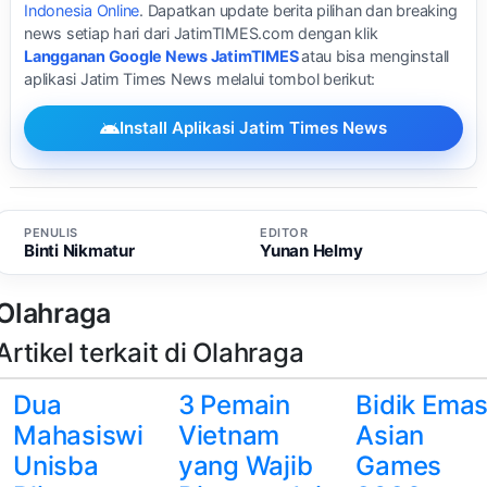
Indonesia Online
. Dapatkan update berita pilihan dan breaking
news setiap hari dari JatimTIMES.com dengan klik
Langganan Google News JatimTIMES
atau bisa menginstall
aplikasi Jatim Times News melalui tombol berikut:
Install Aplikasi Jatim Times News
PENULIS
EDITOR
Binti Nikmatur
Yunan Helmy
Olahraga
Artikel terkait di Olahraga
Dua
3 Pemain
Bidik Ema
Mahasiswi
Vietnam
Asian
Unisba
yang Wajib
Games