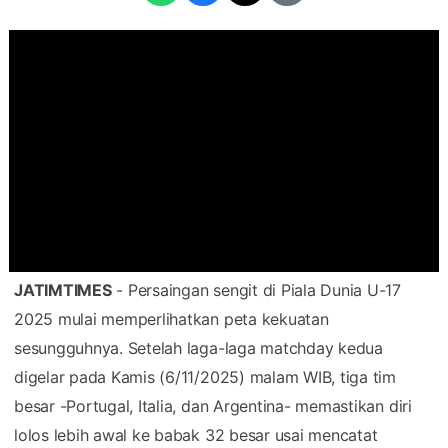
JATIMTIMES
- Persaingan sengit di Piala Dunia U-17
2025 mulai memperlihatkan peta kekuatan
sesungguhnya. Setelah laga-laga matchday kedua
digelar pada Kamis (6/11/2025) malam WIB, tiga tim
besar -Portugal, Italia, dan Argentina- memastikan diri
lolos lebih awal ke babak 32 besar usai mencatat