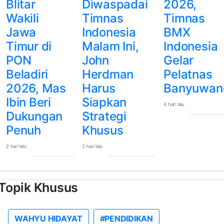
Blitar
Diwaspadai
2026,
Wakili
Timnas
Timnas
Jawa
Indonesia
BMX
Timur di
Malam Ini,
Indonesia
PON
John
Gelar
Beladiri
Herdman
Pelatnas
2026, Mas
Harus
Banyuwan
Ibin Beri
Siapkan
4 hari lalu
Dukungan
Strategi
Penuh
Khusus
2 hari lalu
2 hari lalu
Topik Khusus
WAHYU HIDAYAT
#PENDIDIKAN