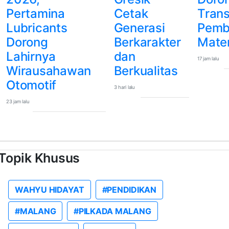
Pertamina
Cetak
Trans
Lubricants
Generasi
Pemb
Dorong
Berkarakter
Mate
Lahirnya
dan
17 jam lalu
Wirausahawan
Berkualitas
Otomotif
3 hari lalu
23 jam lalu
Topik Khusus
WAHYU HIDAYAT
#PENDIDIKAN
#MALANG
#PILKADA MALANG