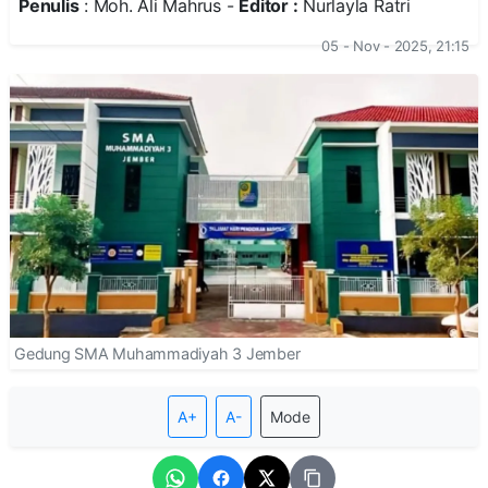
Penulis
: Moh. Ali Mahrus -
Editor :
Nurlayla Ratri
05 - Nov - 2025, 21:15
Gedung SMA Muhammadiyah 3 Jember
A+
A-
Mode