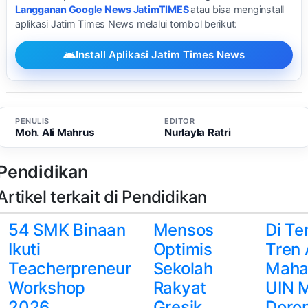
Langganan Google News JatimTIMES
atau bisa menginstall
aplikasi Jatim Times News melalui tombol berikut:
Install Aplikasi Jatim Times News
PENULIS
EDITOR
Moh. Ali Mahrus
Nurlayla Ratri
Pendidikan
Artikel terkait di Pendidikan
54 SMK Binaan
Mensos
Di T
Ikuti
Optimis
Tren 
Teacherpreneur
Sekolah
Maha
Workshop
Rakyat
UIN 
2026,
Gresik
Doro