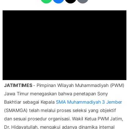
JATIMTIMES
- Pimpinan Wilayah Muhammadiyah (PWM)
Jawa Timur menegaskan bahwa penetapan Sony
Bakhtiar sebagai Kepala
SMA Muhammadiyah 3 Jember
(SMAMGA) telah melalui proses seleksi yang objektif
dan sesuai prosedur organisasi. Wakil Ketua PWM Jatim,
Dr. Hidayatullah, mengakui adanya dinamika internal