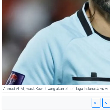
Ahmed Al-Ali, wasit Kuwait yang akan pimpin laga Indonesia vs Ara
A+
A-