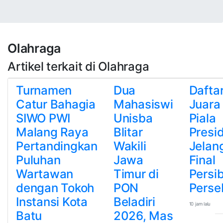
Olahraga
Artikel terkait di Olahraga
Turnamen
Dua
Dafta
Catur Bahagia
Mahasiswi
Juara
SIWO PWI
Unisba
Piala
Malang Raya
Blitar
Presi
Pertandingkan
Wakili
Jelan
Puluhan
Jawa
Final
Wartawan
Timur di
Persi
dengan Tokoh
PON
Perse
Instansi Kota
Beladiri
10 jam lalu
Batu
2026, Mas