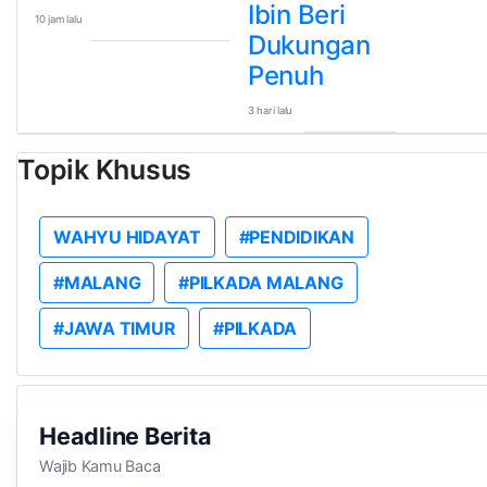
Ibin Beri
10 jam lalu
Dukungan
Penuh
3 hari lalu
Topik Khusus
WAHYU HIDAYAT
#PENDIDIKAN
#MALANG
#PILKADA MALANG
#JAWA TIMUR
#PILKADA
Headline Berita
Wajib Kamu Baca